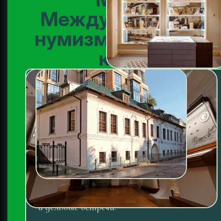
Международного
нумизматического
клуба
Музей Международного
нумизматического клуба открылся
в Москве в Большом Афанасьевском
переулке 7 октября 2015 года. В стенах
музея проводятся тематические
выставки в партнерстве с крупнейшими
государственными музеями и частными
коллекционерами, конференции, лекции
и деловые встречи.